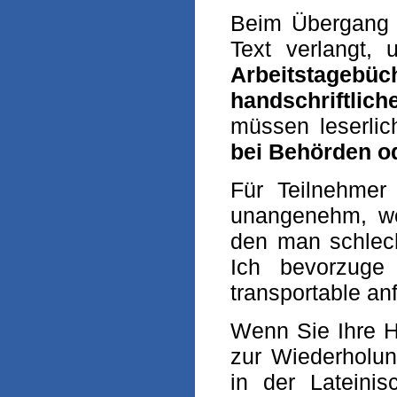
Beim Übergang in
Text verlangt,
Arbeitstagebüc
handschriftlic
müssen leserli
bei Behörden od
Für Teilnehmer
unangenehm, w
den man schlech
Ich bevorzuge
transportable an
Wenn Sie Ihre H
zur Wiederholun
in der Lateini