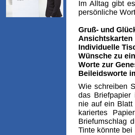
Im Alltag gibt 
persönliche Wor
Gruß- und Glüc
Ansichtskarten
Individuelle Tis
Wünsche zu ei
Worte zur Gen
Beileidsworte i
Wie schreiben S
das Briefpapier 
nie auf ein Bla
kariertes Papi
Briefumschlag d
Tinte könnte bei